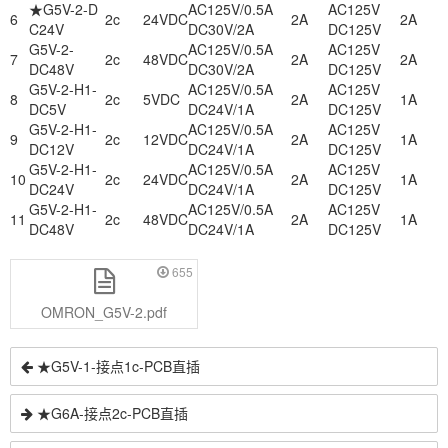
★G5V-2-D
AC125V/0.5A
AC125V
6
2c
24VDC
2A
2A
C24V
DC30V/2A
DC125V
G5V-2-
AC125V/0.5A
AC125V
7
2c
48VDC
2A
2A
DC48V
DC30V/2A
DC125V
G5V-2-H1-
AC125V/0.5A
AC125V
8
2c
5VDC
2A
1A
DC5V
DC24V/1A
DC125V
G5V-2-H1-
AC125V/0.5A
AC125V
9
2c
12VDC
2A
1A
DC12V
DC24V/1A
DC125V
G5V-2-H1-
AC125V/0.5A
AC125V
10
2c
24VDC
2A
1A
DC24V
DC24V/1A
DC125V
G5V-2-H1-
AC125V/0.5A
AC125V
11
2c
48VDC
2A
1A
DC48V
DC24V/1A
DC125V
655
OMRON_G5V-2.pdf
★G5V-1-接点1c-PCB直插
★G6A-接点2c-PCB直插