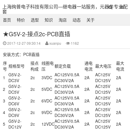
上海绚普电子科技有限公司—继电器一站服务，元器件专业配
套
首页
特价
选型
知识
淘店
动态
关于
★G5V-2-接点2c-PCB直插
2017-12-27 09:30:14
xuanpu
1162
安装方式：PCB直插
序
接点
线圈电
通电
最大
规格型号
额定负载
最大电压
号
构成
压
电流
电流
G5V-2-
AC125V/0.5A
AC125V
1
2c
3VDC
2A
2A
DC3V
DC30V/2A
DC125V
G5V-2-
AC125V/0.5A
AC125V
2
2c
5VDC
2A
2A
DC5V
DC30V/2A
DC125V
G5V-2-
AC125V/0.5A
AC125V
3
2c
6VDC
2A
2A
DC6V
DC30V/2A
DC125V
G5V-2-
AC125V/0.5A
AC125V
4
2c
9VDC
2A
2A
DC9V
DC30V/2A
DC125V
G5V-2-
AC125V/0.5A
AC125V
5
2c
12VDC
2A
2A
DC12V
DC30V/2A
DC125V