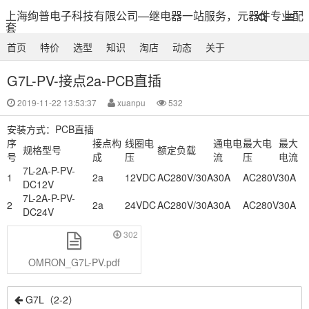
上海绚普电子科技有限公司—继电器一站服务，元器件专业配
套
首页
特价
选型
知识
淘店
动态
关于
G7L-PV-接点2a-PCB直插
2019-11-22 13:53:37
xuanpu
532
安装方式：PCB直插
序
接点构
线圈电
通电电
最大电
最大
规格型号
额定负载
号
成
压
流
压
电流
7L-2A-P-PV-
1
2a
12VDC
AC280V/30A
30A
AC280V
30A
DC12V
7L-2A-P-PV-
2
2a
24VDC
AC280V/30A
30A
AC280V
30A
DC24V
302
OMRON_G7L-PV.pdf
G7L（2-2）