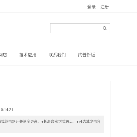
登录
注册
网店
技术应用
联系我们
绚普新版
0:14:21
电磁式继电器开关速度更高。●长寿命密封式触点。●可选减少电容