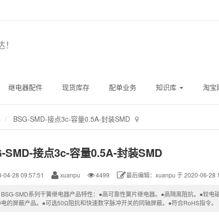
达！
继电器配件
现货库存
配单业务
知识库
淘宝
器
BSG-SMD-接点3c-容量0.5A-封装SMD
G-SMD-接点3c-容量0.5A-封装SMD
-04-28 09:57:51
xuanpu
4499
最后编辑：xuanpu 于 2020-06-28 1
：BSG-SMD系列干簧继电器产品特性：●高可靠性簧片继电器。●高隔离阻抗。●较
电的屏蔽产品。●可选50Ω阻抗和快速数字脉冲开关的同轴屏蔽。●符合RoHS指令。