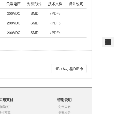
负载电压
封装形式
技术文档
备注说明
200VDC
SMD
<PDF>
200VDC
SMD
<PDF>
200VDC
SMD
<PDF>
HF-1A-小型DIP
买与支付
特别说明
何购买？
免责声明
支付方式
保密义务