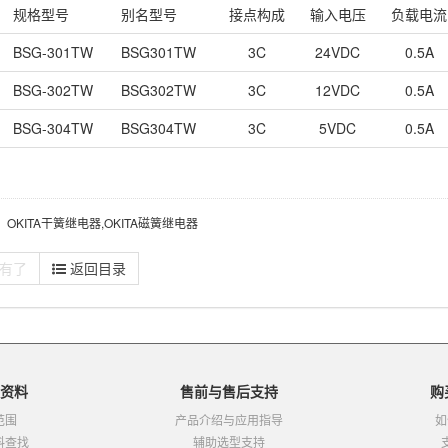
规格型号
别名型号
接点构成
输入电压
负载电流
BSG-301TW
BSG301TW
3C
24VDC
0.5A
BSG-302TW
BSG302TW
3C
12VDC
0.5A
BSG-304TW
BSG304TW
3C
5VDC
0.5A
：OKITA干簧继电器,OKITA磁簧继电器
有了
返回目录
资料
售前与售后支持
购
范围
产品介绍与应用指导
如
料查找
辅助选型支持