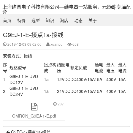
上海绚普电子科技有限公司—继电器一站服务，元器件专业配
套
首页
特价
选型
知识
淘店
动态
关于
G9EJ-1-E-接点1a-接线
2019-12-03 09:02:00
xuanpu
658
安装方式：接线
序
接点构
线圈电
通电
最大
最大
规格型号
额定负载
号
成
压
电流
电压
电流
G9EJ-1-E-UVD-
1
1a
12VDC
DC400V/15A
15A
400V
15A
DC12V
G9EJ-1-E-UVD-
2
1a
24VDC
DC400V/15A
15A
400V
15A
DC24V
287
OMRON_G9EJ-1-E.pdf
G9EC-1-接点1a-螺丝