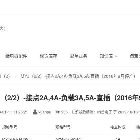
达！
继电器配件
现货库存
配单业务
知识库
淘宝
J（2）
MYJ（2/2）-接点2A,4A-负载3A,5A-直插（2016年9月停产）
J（2/2）-接点2A,4A-负载3A,5A-直插（201
-01-11 11:25:21
xuanpu
935
最后编辑：绚普电子 于 2019-10-18 11
规格型号
规格型号
接点构成
输
MY4-D-J-AC6V
MY4-D-J-6VAC
4A