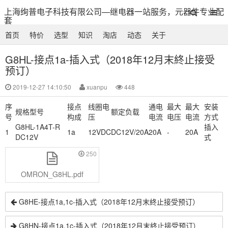
上海绚普电子科技有限公司—继电器一站服务，元器件专业配
套
首页
特价
选型
知识
淘店
动态
关于
G8HL-接点1a-插入式（2018年12月末終止接受
预订）
2019-12-27 14:10:50
xuanpu
448
序
接点
线圈电
通电
最大
最大
安装
规格型号
额定负载
号
构成
压
电流
电压
电流
方式
G8HL-1A4T-R
插入
1
1a
12VDC
DC12V/20A
20A
-
20A
DC12V
式
250
OMRON_G8HL.pdf
G8HE-接点1a,1c-插入式（2018年12月末終止接受预订）
G8HN-接点1a,1c-插入式（2018年12月末終止接受预订）