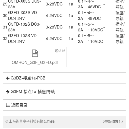
G3FD-X03S DC3-
0.1～
4～
插座/
29
3-28VDC
1a
-
28V
3A
48VDC
导轨
G3FD-X03S-VD
0.1～
4～
插座/
30
4-24VDC
1a
-
DC4-24V
3A
48VDC
导轨
G3FD-102S DC3-
0.1～
5～
插座/
31
3-28VDC
1a
-
28V
2A
110VDC
导轨
G3FD-102S-VD
0.1～
5～
插座/
32
4-24VDC
1a
-
DC4-24V
2A
110VDC
导轨
316
OMRON_G3F_G3FD.pdf
G3DZ-接点1a-PCB
G3FM-接点1a-插座|导轨
返回目录
© 上海绚普电子科技有限公司
1.7