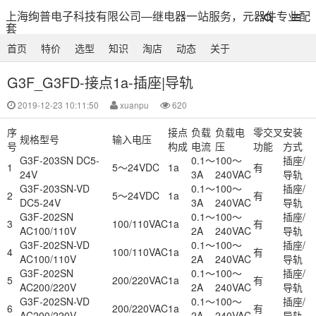
上海绚普电子科技有限公司—继电器一站服务，元器件专业配
套
首页
特价
选型
知识
淘店
动态
关于
G3F_G3FD-接点1a-插座|导轨
2019-12-23 10:11:50
xuanpu
620
序
接点
负载
负载电
零交叉
安装
规格型号
输入电压
号
构成
电流
压
功能
方式
G3F-203SN DC5-
0.1～
100～
插座/
1
5～24VDC
1a
有
24V
3A
240VAC
导轨
G3F-203SN-VD
0.1～
100～
插座/
2
5～24VDC
1a
有
DC5-24V
3A
240VAC
导轨
G3F-202SN
0.1～
100～
插座/
3
100/110VAC
1a
有
AC100/110V
2A
240VAC
导轨
G3F-202SN-VD
0.1～
100～
插座/
4
100/110VAC
1a
有
AC100/110V
2A
240VAC
导轨
G3F-202SN
0.1～
100～
插座/
5
200/220VAC
1a
有
AC200/220V
2A
240VAC
导轨
G3F-202SN-VD
0.1～
100～
插座/
6
200/220VAC
1a
有
AC200/220V
2A
240VAC
导轨