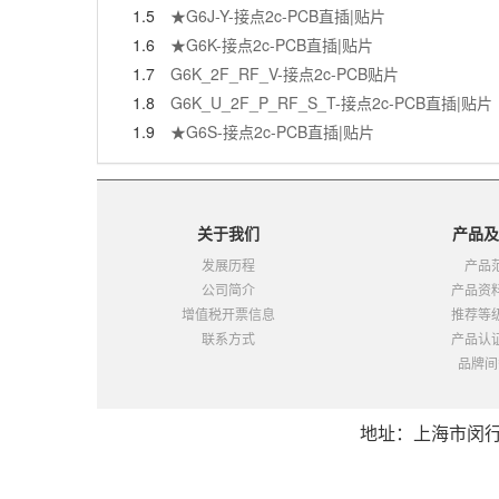
1.5
★G6J-Y-接点2c-PCB直插|贴片
1.6
★G6K-接点2c-PCB直插|贴片
1.7
G6K_2F_RF_V-接点2c-PCB贴片
1.8
G6K_U_2F_P_RF_S_T-接点2c-PCB直插|贴片
1.9
★G6S-接点2c-PCB直插|贴片
关于我们
产品及
发展历程
产品
公司简介
产品资
增值税开票信息
推荐等
联系方式
产品认
品牌间
地址：上海市闵行区都