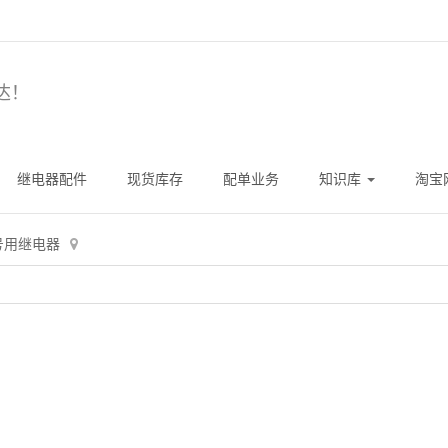
达！
继电器配件
现货库存
配单业务
知识库
淘宝
号用继电器