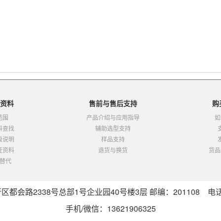
资料
售前与售后支持
购
范围
产品介绍与应用指导
如
料查找
辅助选型支持
级说明
样品支持
证资料
退货与换货
货品
替代
会路2338号总部1号企业园40号楼3层 邮编：201108 电话：0
手机/微信：13621906325