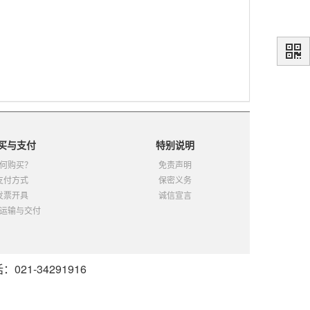
买与支付
特别说明
何购买？
免责声明
支付方式
保密义务
发票开具
诚信宣言
运输与交付
21-34291916