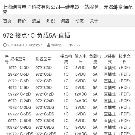
上海绚普电子科技有限公司—继电器一站服务，元器件专业配
套
首页
特价
选型
知识
淘店
动态
关于
972-接点1C-负载5A-直插
2018-04-10 08:23:57
xuanpu
755
序
接点构
输入电
负载电
封装形
技术文
规格型号
别名型号
号
成
压
流
式
档
1
972-1C-3D
9721C3D
1C
3VDC
5A
直插式
<PDF>
2
972-1C-5D
9721C5D
1C
5VDC
5A
直插式
<PDF>
3
972-1C-6D
9721C6D
1C
6VDC
5A
直插式
<PDF>
4
972-1C-9D
9721C9D
1C
9VDC
5A
直插式
<PDF>
5
972-1C-12D
9721C12D
1C
12VDC
5A
直插式
<PDF>
6
972-1C-24D
9721C24D
1C
24VDC
5A
直插式
<PDF>
7
972-1C-3DS
9721C3DS
1C
3VDC
5A
直插式
<PDF>
8
972-1C-5DS
9721C5DS
1C
5VDC
5A
直插式
<PDF>
9
972-1C-6DS
9721C6DS
1C
6VDC
5A
直插式
<PDF>
10
972-1C-9DS
9721C9DS
1C
9VDC
5A
直插式
<PDF>
11
972-1C-12DS
9721C12DS
1C
12VDC
5A
直插式
<PDF>