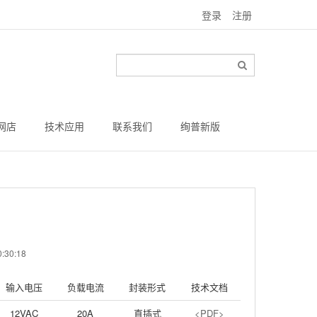
登录
注册
网店
技术应用
联系我们
绚普新版
:30:18
输入电压
负载电流
封装形式
技术文档
12VAC
20A
直插式
<PDF>