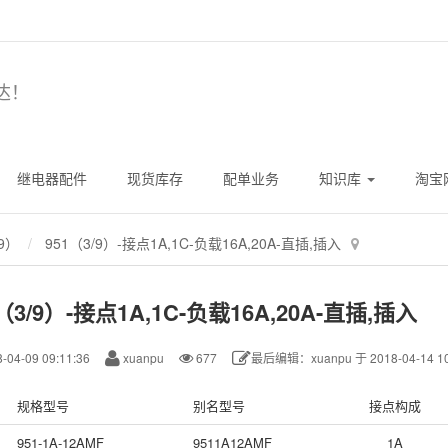
达！
继电器配件
现货库存
配单业务
知识库
淘宝
9）
951（3/9）-接点1A,1C-负载16A,20A-直插,插入
（3/9）-接点1A,1C-负载16A,20A-直插,插入
-04-09 09:11:36
xuanpu
677
最后编辑：xuanpu 于 2018-04-14 10
规格型号
别名型号
接点构成
951-1A-12AMF
9511A12AMF
1A